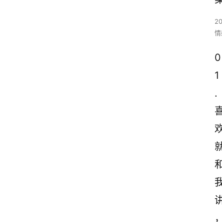
2
情
0
1
.