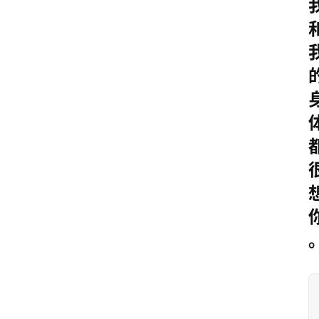
志
文
案
登录
注册
读
后
感
观
后
感
古
诗
文
赏
析