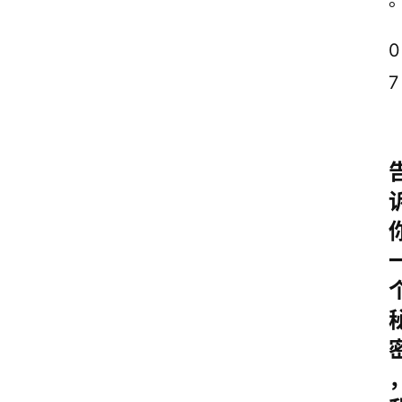
0
7
首
页
情
感
文
案
励