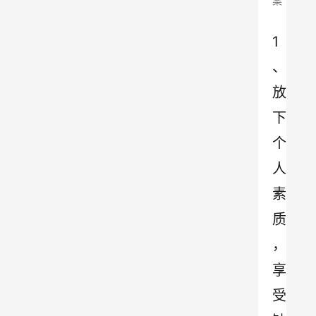
案
1
、
放
下
个
人
素
质
，
享
受