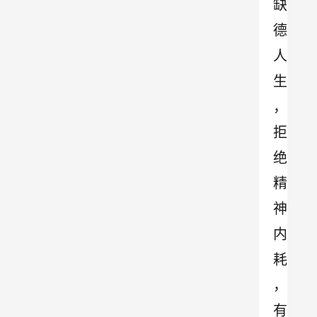
缺
德
人
生
，
拒
绝
精
神
内
耗
，
有