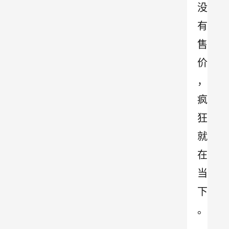
没
有
售
价
，
疯
狂
就
在
当
下
。