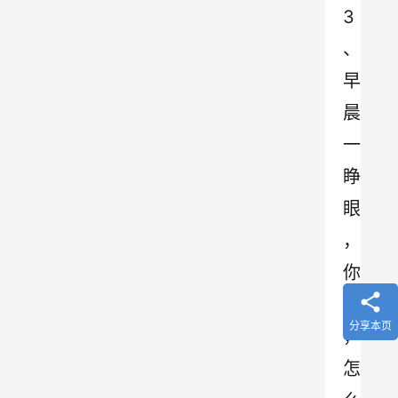
3
、
早
晨
一
睁
眼
，
你
猜
分享本页
，
怎