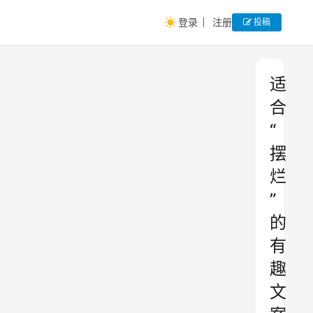
登录
注册
投稿
适
合
“
摆
烂
”
的
有
趣
文