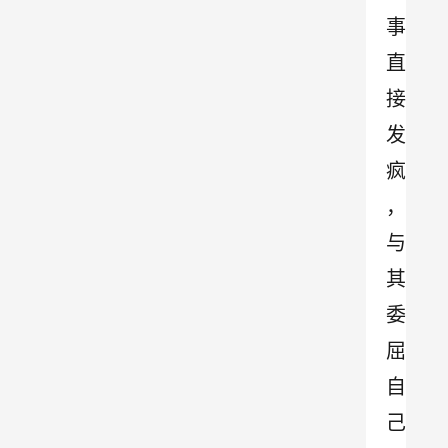
事
直
接
发
疯
，
与
其
委
屈
自
己