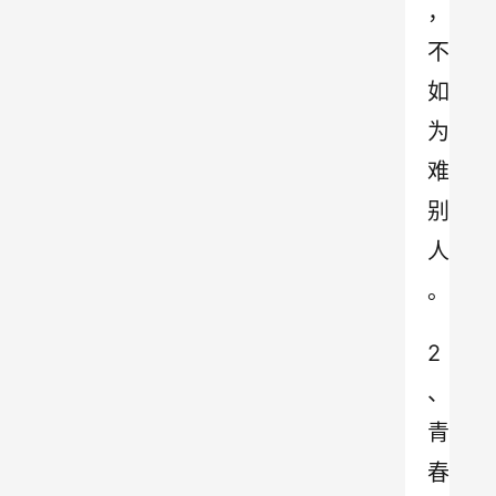
，
不
如
为
难
别
人
。
2
、
青
春