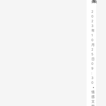
案
2
0
2
3
年
1
0
月
2
5
日
0
9
:
3
0
•
情
感
文