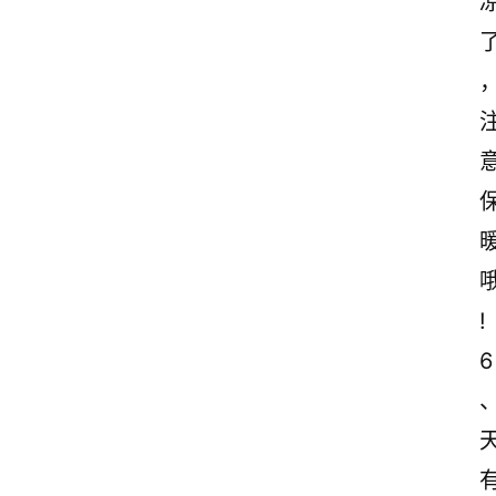
后
感
古
诗
文
赏
析
!
6