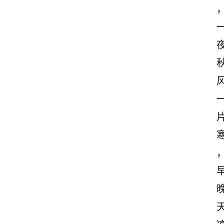
页
情
感
文
案
励
志
文
案
登录
注册
读
后
感
观