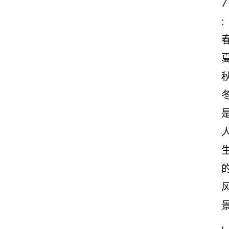
7
:
,