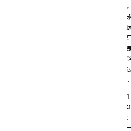
首
页
情
感
文
案
励
志
文
案
1
0
登录
注册
读
:
后
感