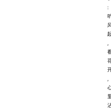
:
,
,