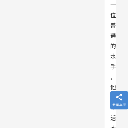
一
位
普
通
的
水
手
，
他
的
分享本页
生
活