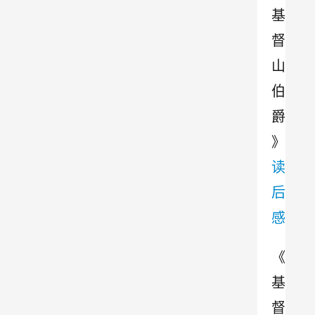
基
督
山
伯
爵
》
读
后
感
《
基
督