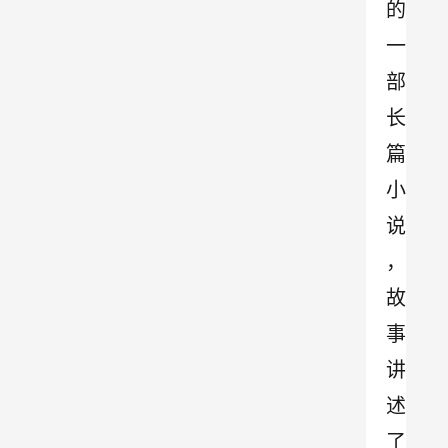
的
一
部
长
篇
小
说
，
故
事
讲
述
了