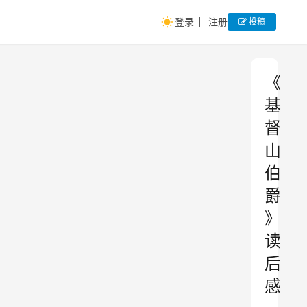
登录
注册
投稿
《
基
督
山
伯
爵
》
读
后
感