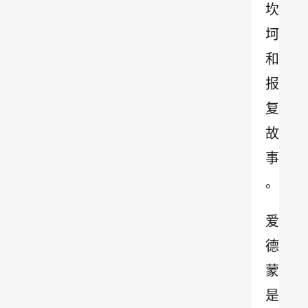
坎
坷
和
报
复
故
事
。
爱
德
蒙
是