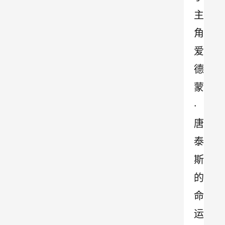
主
角
爱
德
蒙
·
唐
泰
斯
的
命
运