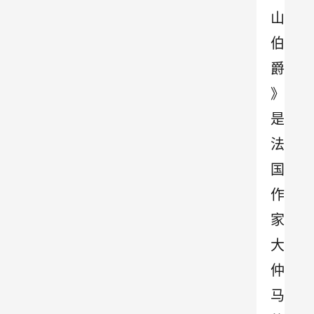
山
伯
爵
》
是
法
国
作
家
大
仲
马